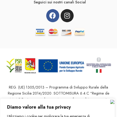
Seguici sui nostri canali Social
REG. (UE) 1305/2013 – Programma di Sviluppo Rurale della
Regione Sicilia 2014/2020. SOTTOMISURA 6.4.C “Regime de
minimis” Sostegno per la creazione o sviluppo di imprese extra
agricole nei settori commercio – artigianale – turistico – servizi –
Diamo valore alla tua privacy
innovazione tecnologica” – D.D.S. 1850 del 10.05.2022 – C.U.P.:
Utilizziamo i cookie per migliorare la tua esperienza di