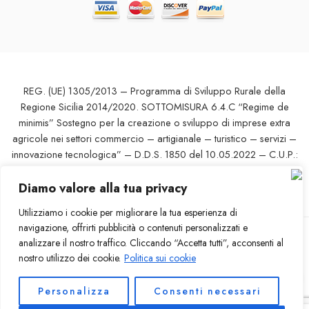
REG. (UE) 1305/2013 – Programma di Sviluppo Rurale della
Regione Sicilia 2014/2020. SOTTOMISURA 6.4.C “Regime de
minimis” Sostegno per la creazione o sviluppo di imprese extra
agricole nei settori commercio – artigianale – turistico – servizi –
innovazione tecnologica” – D.D.S. 1850 del 10.05.2022 – C.U.P.:
G93E22000010007 del 07.04.2022 – l’Europa investe nelle zone
rurali – Ditta: THE AMOROSO SISTERS DI AMOROSO VERONICA
Diamo valore alla tua privacy
SRL UNIPERSONALE
Utilizziamo i cookie per migliorare la tua esperienza di
navigazione, offrirti pubblicità o contenuti personalizzati e
analizzare il nostro traffico. Cliccando “Accetta tutti”, acconsenti al
© 2023 – Tutti i diritti riservati – baramoroso.com – Ristorante /
nostro utilizzo dei cookie.
Politica sui cookie
Pizzeria a Vizzini – P.iva 05004420872 – credit by
iterweb.com
Personalizza
Consenti necessari