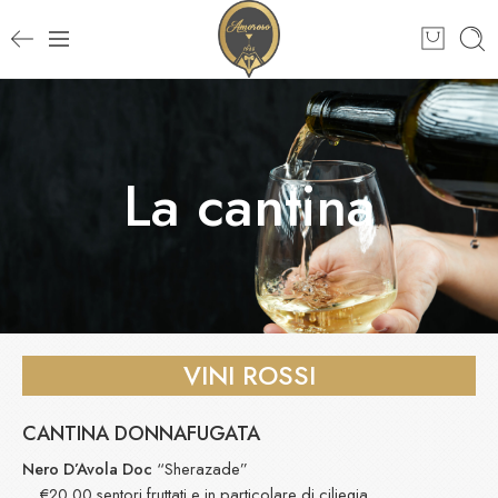
La cantina
VINI ROSSI
CANTINA DONNAFUGATA
Nero D’Avola Doc
“Sherazade”
€20,00 sentori fruttati e in particolare di ciliegia,