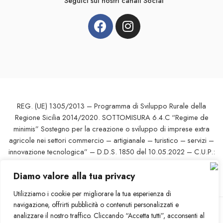
Seguici sui nostri canali Social
REG. (UE) 1305/2013 – Programma di Sviluppo Rurale della
Regione Sicilia 2014/2020. SOTTOMISURA 6.4.C “Regime de
minimis” Sostegno per la creazione o sviluppo di imprese extra
agricole nei settori commercio – artigianale – turistico – servizi –
innovazione tecnologica” – D.D.S. 1850 del 10.05.2022 – C.U.P.:
G93E22000010007 del 07.04.2022 – l’Europa investe nelle zone
rurali – Ditta: THE AMOROSO SISTERS DI AMOROSO VERONICA
Diamo valore alla tua privacy
SRL UNIPERSONALE
Utilizziamo i cookie per migliorare la tua esperienza di
navigazione, offrirti pubblicità o contenuti personalizzati e
analizzare il nostro traffico. Cliccando “Accetta tutti”, acconsenti al
© 2023 – Tutti i diritti riservati – baramoroso.com – Ristorante /