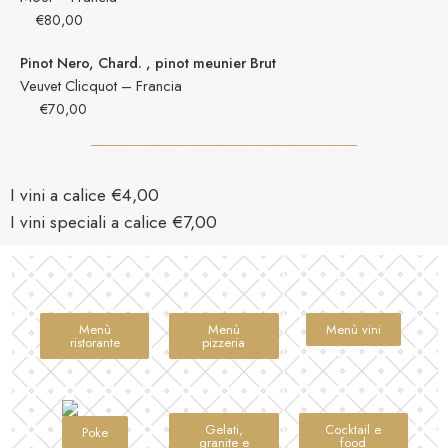
€80,00
Pinot Nero, Chard. , pinot meunier Brut
Veuvet Clicquot – Francia
€70,00
I vini a calice €4,00
I vini speciali a calice €7,00
Menù
Menù
Menù vini
ristorante
pizzeria
Gelati,
Cocktail e
Poke
granite e
food